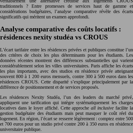
véritablement une alternative crédible aux logements CROUS
traditionnels ? Entre promesses de services haut de gamme et
considérations budgétaires, l’analyse comparative révèle des écarts
significatifs qui méritent un examen approfondi.
Analyse comparative des coûts locatifs :
résidences nexity studéa vs CROUS
L’écart tarifaire entre les résidences privées et publiques constitue l’un
des critères de choix les plus déterminants pour les étudiants. Les
données récentes montrent des différences substantielles qui varient
considérablement selon les villes universitaires. Paris affiche les écarts
les plus importants, avec des studios en résidence privée atteignant
souvent 800 à 1 200 euros mensuels, contre 300 à 500 euros dans les
résidences CROUS. Cette disparité s’explique principalement par la
différence de positionnement et de services proposés.
Les résidences Nexity Studéa, l’un des leaders du marché privé,
appliquent une tarification qui intègre systématiquement les charges
locatives dans le loyer affiché. Cette approche
all inclusive
facilite l
gestion budgétaire des étudiants mais peut masquer le coût réel du
logement. En région, l’écart se resserre légèrement : comptez entre 500
et 700 euros pour un studio privé contre 200 à 350 euros en résidence
universitaire publique.