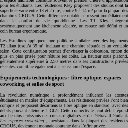
L’espace habitable constitue souvent le premier critère d’appréciation
pour les étudiants. Les résidences Kley proposent des studios dont la
superficie varie entre 18 et 25 m², contre 9 à 14 m² pour la plupart des
chambres CROUS. Cette différence notable se ressent immédiatement
dans le confort de vie quotidienne. Les T1 Kley intègrent
systématiquement une kitchenette séparée, un espace nuit défini et un
coin bureau ergonomique.
Les Estudines appliquent une politique similaire avec des logements
T2 allant jusqu’à 35 m², incluant une chambre séparée et un véritable
salon. Cette configuration permet d’envisager la colocation, option de
plus en plus prisée pour réduire les coûts. La hauteur sous plafond,
généralement supérieure à 2,50 mètres dans les constructions privées
récentes, contribue également à la sensation d’espace.
Équipements technologiques : fibre optique, espaces
coworking et salles de sport
La révolution numérique a profondément influencé les attentes
étudiantes en matière d’équipements. Les résidences privées l’ont bien
compris et proposent désormais la fibre optique en standard, avec des
débits pouvant atteindre 1 Gb/s. Cette connectivité haut débit répond
aux besoins croissants des cursus digitalisés et du télétravail étudiant.
Les espaces coworking
, inexistants dans la plupart des résidence
CROUS, deviennent monnaie courante dans l’offre privée.