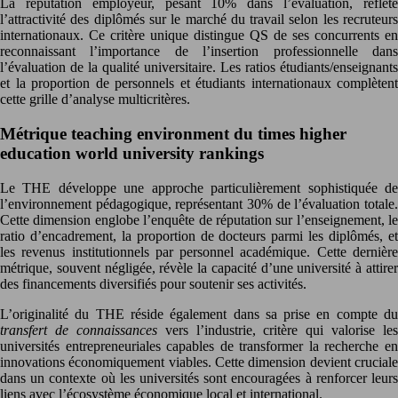
La réputation employeur, pesant 10% dans l’évaluation, reflète
l’attractivité des diplômés sur le marché du travail selon les recruteurs
internationaux. Ce critère unique distingue QS de ses concurrents en
reconnaissant l’importance de l’insertion professionnelle dans
l’évaluation de la qualité universitaire. Les ratios étudiants/enseignants
et la proportion de personnels et étudiants internationaux complètent
cette grille d’analyse multicritères.
Métrique teaching environment du times higher
education world university rankings
Le THE développe une approche particulièrement sophistiquée de
l’environnement pédagogique, représentant 30% de l’évaluation totale.
Cette dimension englobe l’enquête de réputation sur l’enseignement, le
ratio d’encadrement, la proportion de docteurs parmi les diplômés, et
les revenus institutionnels par personnel académique. Cette dernière
métrique, souvent négligée, révèle la capacité d’une université à attirer
des financements diversifiés pour soutenir ses activités.
L’originalité du THE réside également dans sa prise en compte du
transfert de connaissances
vers l’industrie, critère qui valorise les
universités entrepreneuriales capables de transformer la recherche en
innovations économiquement viables. Cette dimension devient cruciale
dans un contexte où les universités sont encouragées à renforcer leurs
liens avec l’écosystème économique local et international.