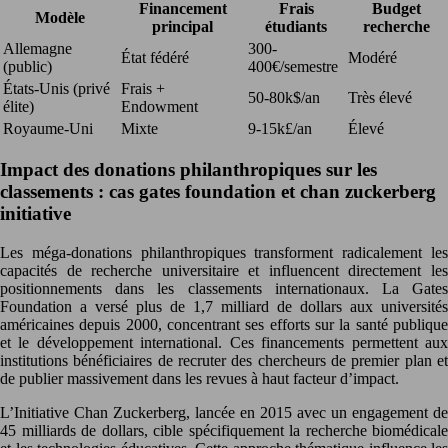
Financement
Frais
Budget
Modèle
principal
étudiants
recherche
Allemagne
300-
État fédéré
Modéré
(public)
400€/semestre
États-Unis (privé
Frais +
50-80k$/an
Très élevé
élite)
Endowment
Royaume-Uni
Mixte
9-15k£/an
Élevé
Impact des donations philanthropiques sur les
classements : cas gates foundation et chan zuckerberg
initiative
Les méga-donations philanthropiques transforment radicalement les
capacités de recherche universitaire et influencent directement les
positionnements dans les classements internationaux. La Gates
Foundation a versé plus de 1,7 milliard de dollars aux universités
américaines depuis 2000, concentrant ses efforts sur la santé publique
et le développement international. Ces financements permettent aux
institutions bénéficiaires de recruter des chercheurs de premier plan et
de publier massivement dans les revues à haut facteur d’impact.
L’Initiative Chan Zuckerberg, lancée en 2015 avec un engagement de
45 milliards de dollars, cible spécifiquement la recherche biomédicale