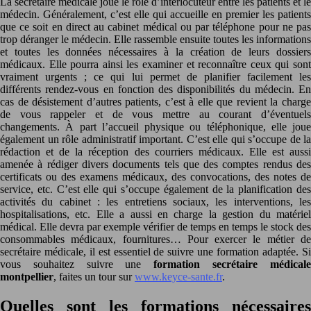
La secrétaire médicale joue le rôle d’interlocuteur entre les patients et le
médecin. Généralement, c’est elle qui accueille en premier les patients
que ce soit en direct au cabinet médical ou par téléphone pour ne pas
trop déranger le médecin. Elle rassemble ensuite toutes les informations
et toutes les données nécessaires à la création de leurs dossiers
médicaux. Elle pourra ainsi les examiner et reconnaître ceux qui sont
vraiment urgents ; ce qui lui permet de planifier facilement les
différents rendez-vous en fonction des disponibilités du médecin. En
cas de désistement d’autres patients, c’est à elle que revient la charge
de vous rappeler et de vous mettre au courant d’éventuels
changements. À part l’accueil physique ou téléphonique, elle joue
également un rôle administratif important. C’est elle qui s’occupe de la
rédaction et de la réception des courriers médicaux. Elle est aussi
amenée à rédiger divers documents tels que des comptes rendus des
certificats ou des examens médicaux, des convocations, des notes de
service, etc. C’est elle qui s’occupe également de la planification des
activités du cabinet : les entretiens sociaux, les interventions, les
hospitalisations, etc. Elle a aussi en charge la gestion du matériel
médical. Elle devra par exemple vérifier de temps en temps le stock des
consommables médicaux, fournitures… Pour exercer le métier de
secrétaire médicale, il est essentiel de suivre une formation adaptée. Si
vous souhaitez suivre une
formation secrétaire médical
montpellier
, faites un tour sur
www.keyce-sante.fr
.
Quelles sont les formations nécessaires